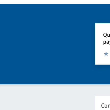
Qu
pa
Valut
Valu
Con