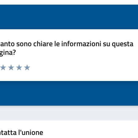
anto sono chiare le informazioni su questa
gina?
a da 1 a 5 stelle la pagina
ta 1 stelle su 5
Valuta 2 stelle su 5
Valuta 3 stelle su 5
Valuta 4 stelle su 5
Valuta 5 stelle su 5
tatta l'unione