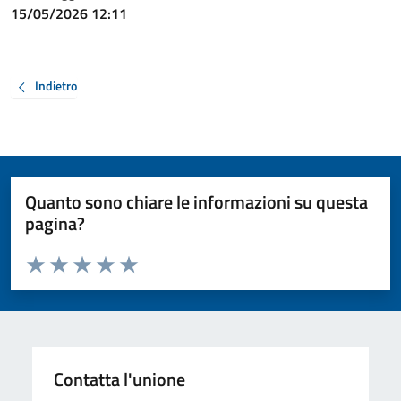
15/05/2026 12:11
Indietro
Quanto sono chiare le informazioni su questa
pagina?
Valuta da 1 a 5 stelle la pagina
Valuta 1 stelle su 5
Valuta 2 stelle su 5
Valuta 3 stelle su 5
Valuta 4 stelle su 5
Valuta 5 stelle su 5
Contatta l'unione