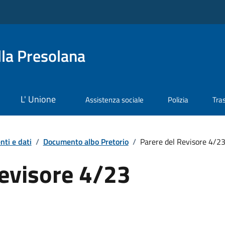
la Presolana
L' Unione
Assistenza sociale
Polizia
Tra
ti e dati
/
Documento albo Pretorio
/
Parere del Revisore 4/2
Revisore 4/23