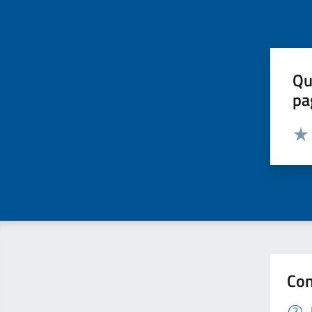
Qu
pa
Valut
Valu
Con