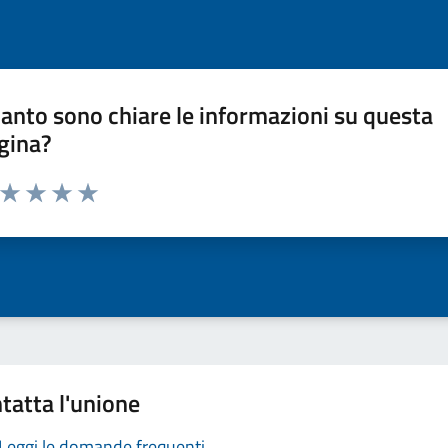
anto sono chiare le informazioni su questa
gina?
a da 1 a 5 stelle la pagina
ta 1 stelle su 5
Valuta 2 stelle su 5
Valuta 3 stelle su 5
Valuta 4 stelle su 5
Valuta 5 stelle su 5
tatta l'unione
Leggi le domande frequenti