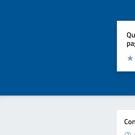
Qu
pa
Valut
Valu
Con