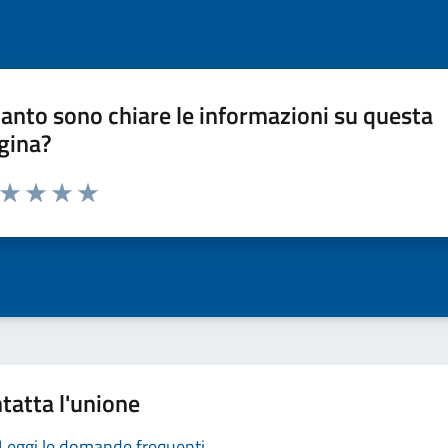
anto sono chiare le informazioni su questa
gina?
a da 1 a 5 stelle la pagina
ta 1 stelle su 5
Valuta 2 stelle su 5
Valuta 3 stelle su 5
Valuta 4 stelle su 5
Valuta 5 stelle su 5
tatta l'unione
Leggi le domande frequenti