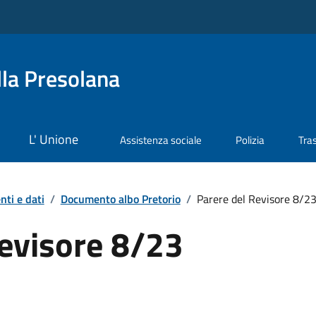
la Presolana
L' Unione
Assistenza sociale
Polizia
Tra
ti e dati
/
Documento albo Pretorio
/
Parere del Revisore 8/2
Revisore 8/23