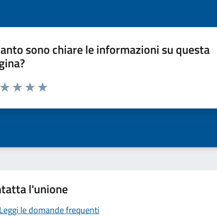
anto sono chiare le informazioni su questa
gina?
a da 1 a 5 stelle la pagina
ta 1 stelle su 5
Valuta 2 stelle su 5
Valuta 3 stelle su 5
Valuta 4 stelle su 5
Valuta 5 stelle su 5
tatta l'unione
Leggi le domande frequenti