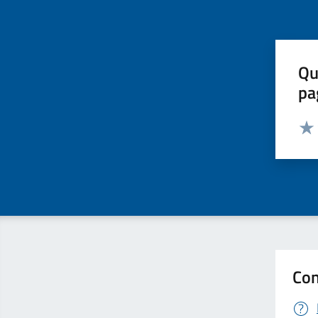
Qu
pa
Valut
Valu
Con