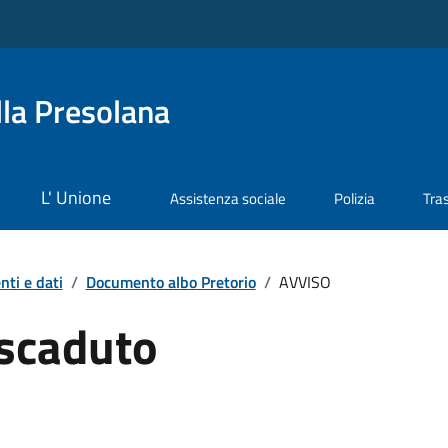
la Presolana
L' Unione
Assistenza sociale
Polizia
Tra
ti e dati
/
Documento albo Pretorio
/
AVVISO
scaduto