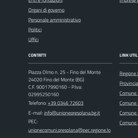
Organi di governo
Personale amministrativo
Politici
Uffici
CONTATTI
LINK UTIL
Piazza Olmo n. 25 - Fino del Monte
Regione 
24020 Fino del Monte (BG)
Provinci
C.F. 90017990160 - P.Iva:
Comune d
02995250160
Telefono:
+39 0346 72603
Comune d
E-mail:
Comune 
PEC:
Comune 