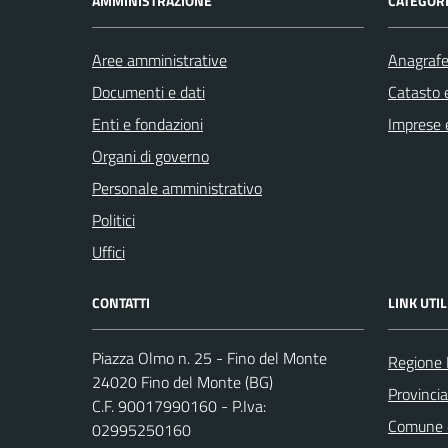
AMMINISTRAZIONE
CATEGORI
Aree amministrative
Anagrafe 
Documenti e dati
Catasto e
Enti e fondazioni
Imprese 
Organi di governo
Personale amministrativo
Politici
Uffici
CONTATTI
LINK UTIL
Piazza Olmo n. 25 - Fino del Monte
Regione 
24020 Fino del Monte (BG)
Provinci
C.F. 90017990160 - P.Iva:
Comune d
02995250160