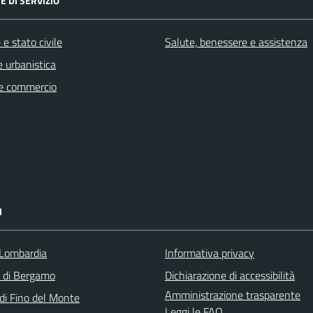
E DI SERVIZIO
e stato civile
Salute, benessere e assistenza
 urbanistica
e commercio
I
Lombardia
Informativa privacy
a di Bergamo
Dichiarazione di accessibilità
Amministrazione trasparente
i Fino del Monte
Leggi le FAQ