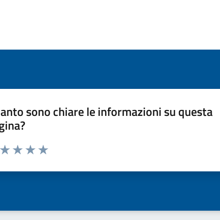
anto sono chiare le informazioni su questa
gina?
a da 1 a 5 stelle la pagina
ta 1 stelle su 5
Valuta 2 stelle su 5
Valuta 3 stelle su 5
Valuta 4 stelle su 5
Valuta 5 stelle su 5