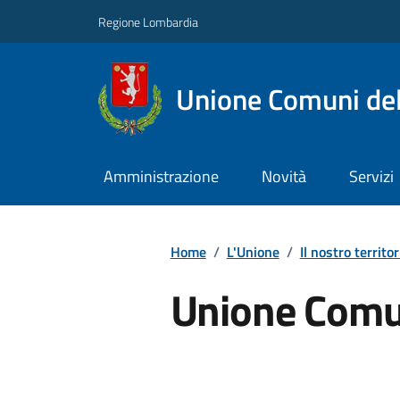
Regione Lombardia
Unione Comuni del
Amministrazione
Novità
Servizi
Home
/
L'Unione
/
Il nostro territor
Unione Comun