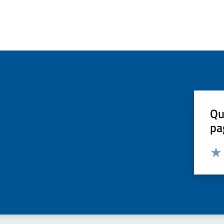
Qu
pa
Valut
Valu