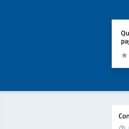
Qu
pa
Valut
Valu
Con