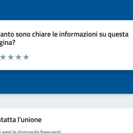
anto sono chiare le informazioni su questa
gina?
a da 1 a 5 stelle la pagina
ta 1 stelle su 5
Valuta 2 stelle su 5
Valuta 3 stelle su 5
Valuta 4 stelle su 5
Valuta 5 stelle su 5
tatta l'unione
Leggi le domande frequenti