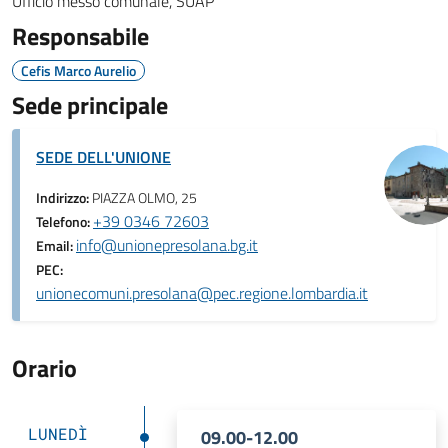
Ufficio messo comunale, SUAP
Responsabile
Cefis Marco Aurelio
Sede principale
SEDE DELL'UNIONE
Indirizzo:
PIAZZA OLMO, 25
+39 0346 72603
Telefono:
info@unionepresolana.bg.it
Email:
PEC:
unionecomuni.presolana@pec.regione.lombardia.it
Orario
LUNEDÌ
09.00-12.00