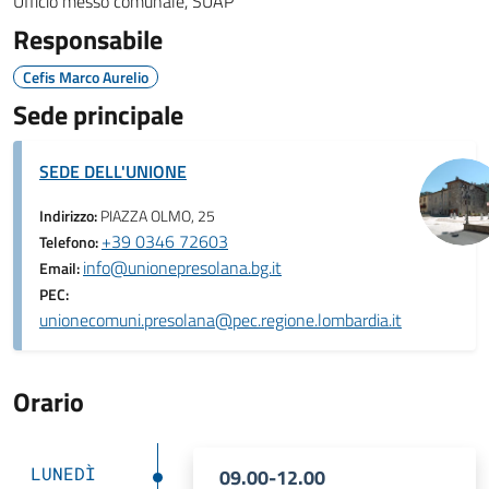
Ufficio messo comunale, SUAP
Responsabile
Cefis Marco Aurelio
Sede principale
SEDE DELL'UNIONE
Indirizzo:
PIAZZA OLMO, 25
+39 0346 72603
Telefono:
info@unionepresolana.bg.it
Email:
PEC:
unionecomuni.presolana@pec.regione.lombardia.it
Orario
LUNEDÌ
09.00-12.00