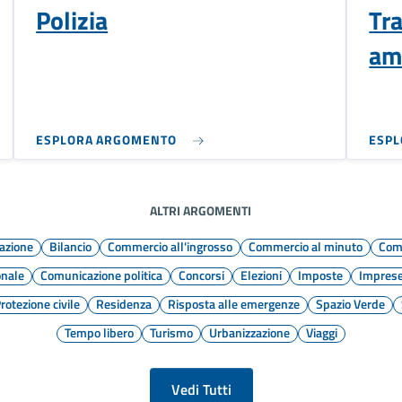
Polizia
Tr
am
ESPLORA ARGOMENTO
ESP
ALTRI ARGOMENTI
mazione
Bilancio
Commercio all'ingrosso
Commercio al minuto
Com
onale
Comunicazione politica
Concorsi
Elezioni
Imposte
Impres
rotezione civile
Residenza
Risposta alle emergenze
Spazio Verde
Tempo libero
Turismo
Urbanizzazione
Viaggi
Vedi Tutti