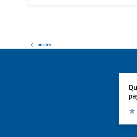
Indietro
Qu
pa
Valut
Valu