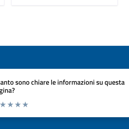
anto sono chiare le informazioni su questa
gina?
a da 1 a 5 stelle la pagina
ta 1 stelle su 5
Valuta 2 stelle su 5
Valuta 3 stelle su 5
Valuta 4 stelle su 5
Valuta 5 stelle su 5