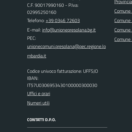
Provinci
C.F. 90017990160 - P.Iva:
Comune d
02995250160
Telefono:
+39 0346 72603
Comune d
E-mail:
Comune 
PEC:
Comune 
Codice univoco fatturazione: UFFSJO
IBAN:
IT57U0306953430100000300030
Uffici e orari
Numeri utili
CONTATTI D.P.O.