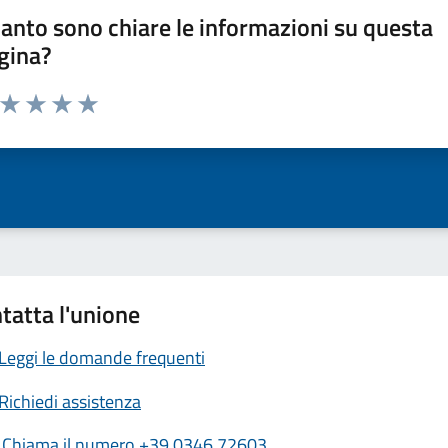
anto sono chiare le informazioni su questa
gina?
a da 1 a 5 stelle la pagina
ta 1 stelle su 5
Valuta 2 stelle su 5
Valuta 3 stelle su 5
Valuta 4 stelle su 5
Valuta 5 stelle su 5
tatta l'unione
Leggi le domande frequenti
Richiedi assistenza
Chiama il numero +39 0346 72603