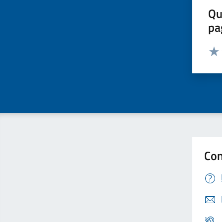
Qu
pa
Valut
Valu
Con